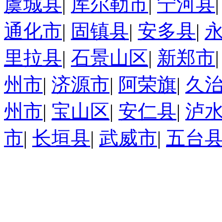
虞城县
|
库尔勒市
|
宁河县
通化市
|
固镇县
|
安多县
|
里拉县
|
石景山区
|
新郑市
州市
|
济源市
|
阿荣旗
|
久
州市
|
宝山区
|
安仁县
|
泸
市
|
长垣县
|
武威市
|
五台