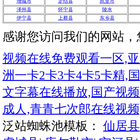
增城市
定结县
凯里市
泽州县
怀宁县
陵水
伊宁县
上蔡县
东乡县
感谢您访问我们的网站，
视频在线免费观看一区,
洲一卡2卡3卡4卡5卡精,
文字幕在线播放,国产视
成人,青青七次郎在线视频
泛站蜘蛛池模板：
仙居县